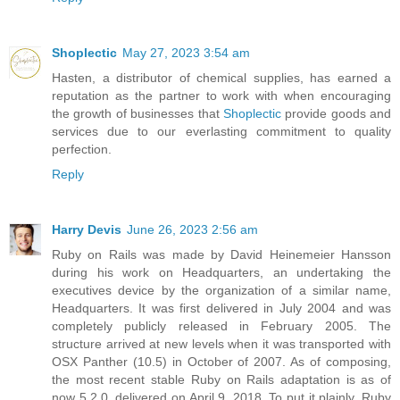
Shoplectic
May 27, 2023 3:54 am
Hasten, a distributor of chemical supplies, has earned a
reputation as the partner to work with when encouraging
the growth of businesses that
Shoplectic
provide goods and
services due to our everlasting commitment to quality
perfection.
Reply
Harry Devis
June 26, 2023 2:56 am
Ruby on Rails was made by David Heinemeier Hansson
during his work on Headquarters, an undertaking the
executives device by the organization of a similar name,
Headquarters. It was first delivered in July 2004 and was
completely publicly released in February 2005. The
structure arrived at new levels when it was transported with
OSX Panther (10.5) in October of 2007. As of composing,
the most recent stable Ruby on Rails adaptation is as of
now 5.2.0, delivered on April 9, 2018. To put it plainly, Ruby