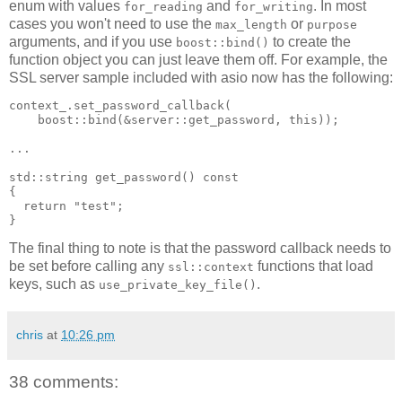
enum with values
and
. In most
for_reading
for_writing
cases you won't need to use the
or
max_length
purpose
arguments, and if you use
to create the
boost::bind()
function object you can just leave them off. For example, the
SSL server sample included with asio now has the following:
context_.set_password_callback(
    boost::bind(&server::get_password, this));
...
std::string get_password() const
{
  return "test";
}
The final thing to note is that the password callback needs to
be set before calling any
functions that load
ssl::context
keys, such as
.
use_private_key_file()
chris
at
10:26 pm
38 comments: