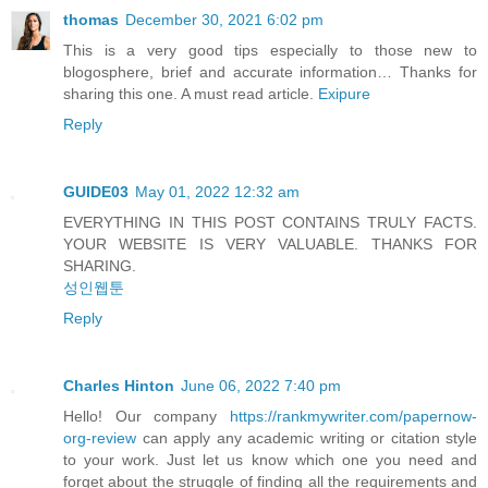
thomas
December 30, 2021 6:02 pm
This is a very good tips especially to those new to
blogosphere, brief and accurate information… Thanks for
sharing this one. A must read article.
Exipure
Reply
GUIDE03
May 01, 2022 12:32 am
EVERYTHING IN THIS POST CONTAINS TRULY FACTS.
YOUR WEBSITE IS VERY VALUABLE. THANKS FOR
SHARING.
성인웹툰
Reply
Charles Hinton
June 06, 2022 7:40 pm
Hello! Our company
https://rankmywriter.com/papernow-
org-review
can apply any academic writing or citation style
to your work. Just let us know which one you need and
forget about the struggle of finding all the requirements and