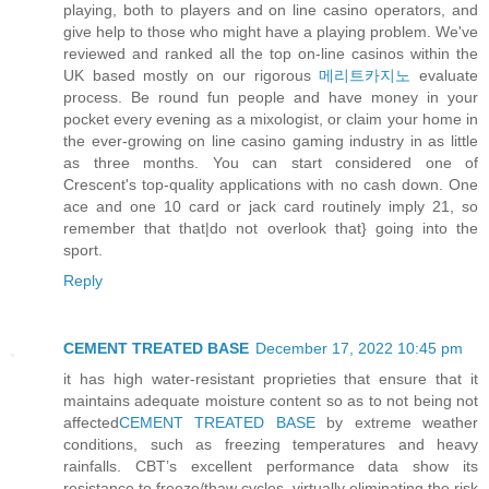
playing, both to players and on line casino operators, and
give help to those who might have a playing problem. We've
reviewed and ranked all the top on-line casinos within the
UK based mostly on our rigorous
메리트카지노
evaluate
process. Be round fun people and have money in your
pocket every evening as a mixologist, or claim your home in
the ever-growing on line casino gaming industry in as little
as three months. You can start considered one of
Crescent's top-quality applications with no cash down. One
ace and one 10 card or jack card routinely imply 21, so
remember that that|do not overlook that} going into the
sport.
Reply
CEMENT TREATED BASE
December 17, 2022 10:45 pm
it has high water-resistant proprieties that ensure that it
maintains adequate moisture content so as to not being not
affected
CEMENT TREATED BASE
by extreme weather
conditions, such as freezing temperatures and heavy
rainfalls. CBT’s excellent performance data show its
resistance to freeze/thaw cycles, virtually eliminating the risk