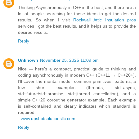
Thinking Asynchronously in C++ is the best, and there are a
lot of people searching for these ideas to get the desired
results. So when I visit
Rockwall Attic Insulation pros
services I got the best results, and it helps us to provide the
desired results.
Reply
Unknown
November 25, 2025 11:09 pm
Nice — here’s a compact, practical guide to thinking and
coding asynchronously in modern C++ (C++11 → C++20+).
I’ll cover the mental model, common primitives, patterns, a
few short examples (threads, std::async,
std::future/std::promise, std::jthread cancellation), and a
simple C++20 coroutine generator example. Each example
is self-contained and clearly indicates which standard is
required.
-
www.upshotsolutionsllc.com
Reply