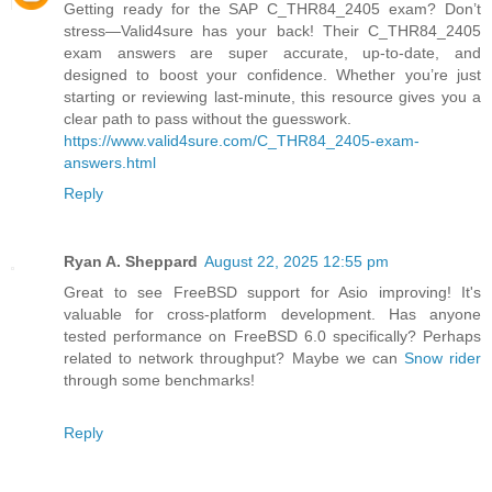
Getting ready for the SAP C_THR84_2405 exam? Don’t
stress—Valid4sure has your back! Their C_THR84_2405
exam answers are super accurate, up-to-date, and
designed to boost your confidence. Whether you’re just
starting or reviewing last-minute, this resource gives you a
clear path to pass without the guesswork.
https://www.valid4sure.com/C_THR84_2405-exam-
answers.html
Reply
Ryan A. Sheppard
August 22, 2025 12:55 pm
Great to see FreeBSD support for Asio improving! It's
valuable for cross-platform development. Has anyone
tested performance on FreeBSD 6.0 specifically? Perhaps
related to network throughput? Maybe we can
Snow rider
through some benchmarks!
Reply