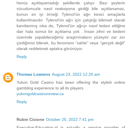
henüz açıklayamadığı şekillerde çalışır. Bazı şeylerin
vücudumuzla nasıl reaksiyona girdiği bile açıklanamaz,
bunun en iyi örneği Tylenol'ün ağrı kesici amaçlarla
kullanılmasıdır. Tylenol'ün ağrı için çalıştığı bilimsel olarak
kanıtlanmış olsa da, Tylenol'ün ağrıyı nasıl tedavi ettiğine
dair hala somut bir açıklama yok . İnsan zihni ve bedeni
üzerinde yapabileceğimiz araştırmaların yüzeyini zar zor
çizdiğimizi bilerek, bu fenomeni “sahte” veya “gerçek değil”
olarak reddetmek aptalca görünüyor.
Reply
Thomas Lowrens
August 23, 2022 12:20 am
Yukon Gold Casino has been offering the stylish online
gambling experience to all its players
yukongoldcasinoreview.ca
Reply
Rubin Cicione
October 25, 2022 7:41 pm
Executive-Education.id is actually a service provider of