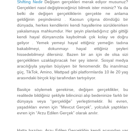
Shifting Nedir
Değişen gerçekleri merak ediyor musunuz?
Gerçekleri nasıl değiştireceğinizi bilmek ister misiniz? Ya da
belki de değişen gerçekliklerin gerçekte ne anlama
geldiğinin peşindesiniz . Kaosun çılgına döndüğü bir
dünyada, herkes kendilerini kendi hayallerine sürüklenirken
yakalamaya mahkumdur. Her şeyin planladığınız gibi gittiği
kendi hayal dünyanızda kaybolmak çok kolay ve doğru
geliyor . Yemek yemeyi hayal ettiğiniz yemeğin tadına
bakabilmeyi, dokunmayı hayal ettiğiniz şeyleri
hissedebilmeyi dilersiniz. Bazen bir an için de olsa sizi
gerçeklikten uzaklaştıracak her şey istenir. Sosyal medya
aracılığıyla yayılan büyüyen bir fenomendir. Bu inanılmaz
güç, TikTok, Amino, Wattpad gibi platformlarda 10 ile 20 yaş
arasındaki birçok kişi tarafından tartışılıyor.
Basitçe söylemek gerekirse, değişen gerçeklikler, bu
realitede bildiğiniz şekliyle bilincinizi alıp bedeninize farklı bir
dünyaya veya “gerçekliğe” yerleştirmektir. İki evren,
yaşadıkları evren için “Mevcut Gerçek”, yolculuk yaptıkları
evren için “Arzu Edilen Gerçek” olarak anılır.
Hatta bazıları, Arzu Edilen Gerçekliğin kendi açısından var